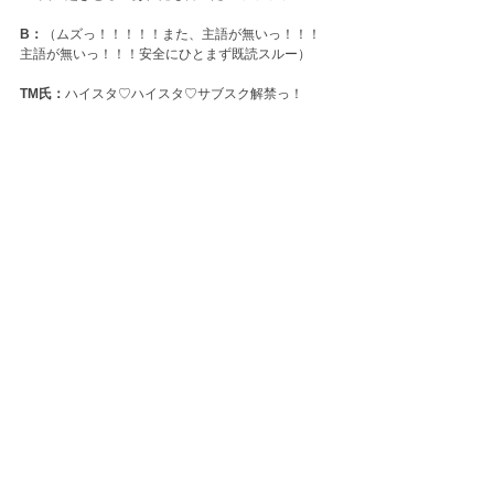
B：
（ムズっ！！！！！また、主語が無いっ！！！
主語が無いっ！！！安全にひとまず既読スルー）
TM氏：
ハイスタ♡ハイスタ♡サブスク解禁っ！
B：
やばいっすよねー！まさかのGIFT TOURの横浜
アリーナ来ると思わんかったすねー！