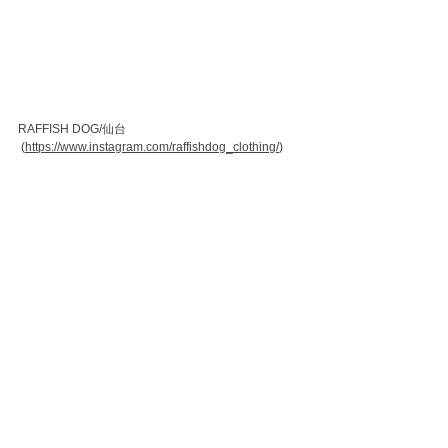
RAFFISH DOG/仙台 
 (
https://www.instagram.com/raffishdog_clothing/
)