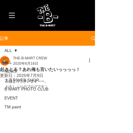
記事
ALL
THE-B-MART CREW
ALL
2020年6月16日
起きとる？あれ俺も言いたいっっっっ！
NEWS
更新日：
2025年7月9日
大喜利WEB SHOP
おはようございますーー。
お久しぶりのブログです！
B MART PHOTO CLUB
EVENT
TM paint