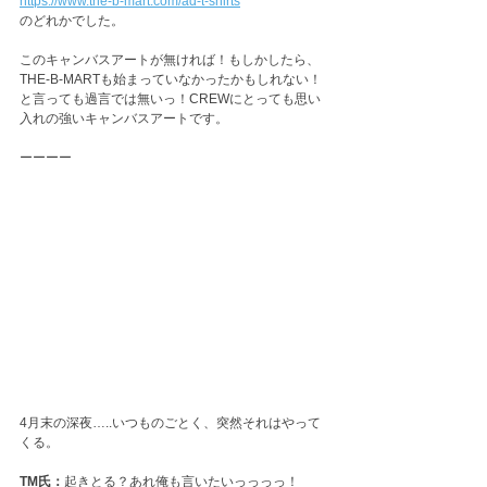
https://www.the-b-mart.com/ad-t-shirts
のどれかでした。
このキャンバスアートが無ければ！もしかしたら、
THE-B-MARTも始まっていなかったかもしれない！
と言っても過言では無いっ！CREWにとっても思い
入れの強いキャンバスアートです。
ーーーー
4月末の深夜…..いつものごとく、突然それはやって
くる。
TM氏：
起きとる？あれ俺も言いたいっっっっ！