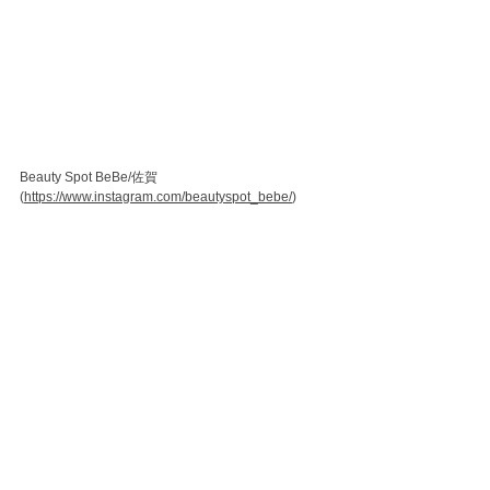
Beauty Spot BeBe/佐賀 
(
https://www.instagram.com/beautyspot_bebe/
)