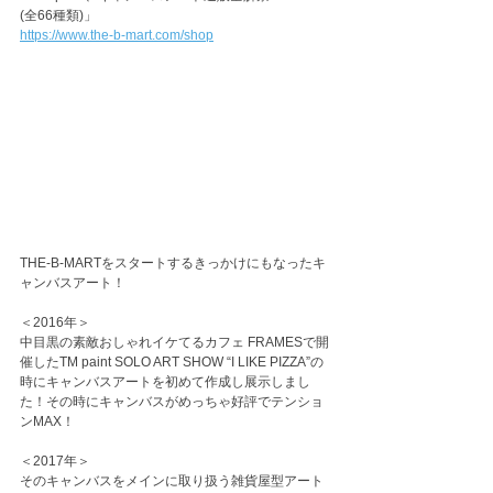
(全66種類)」
https://www.the-b-mart.com/shop
THE-B-MARTをスタートするきっかけにもなったキ
ャンバスアート！
＜2016年＞
中目黒の素敵おしゃれイケてるカフェ FRAMESで開
催したTM paint SOLO ART SHOW “I LIKE PIZZA”の
時にキャンバスアートを初めて作成し展示しまし
た！その時にキャンバスがめっちゃ好評でテンショ
ンMAX！
＜2017年＞
そのキャンバスをメインに取り扱う雑貨屋型アート