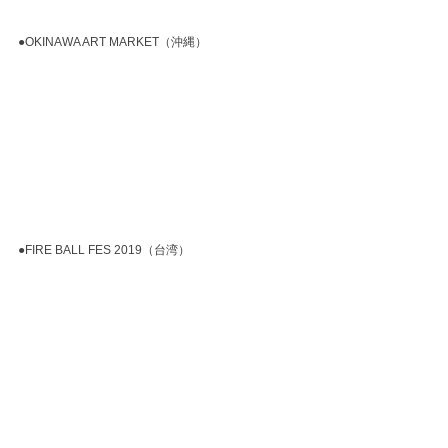
●OKINAWA ART MARKET（沖縄） 
●FIRE BALL FES 2019（台湾）