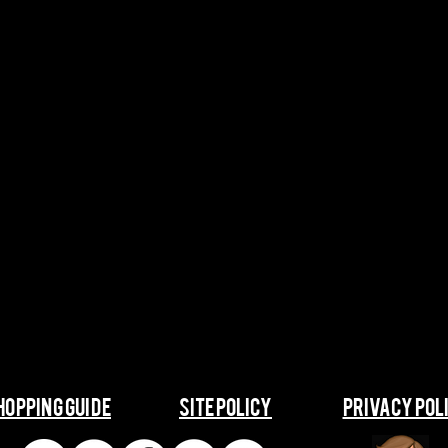
SHOPPING GUIDE
​​SITE POLICY
​​PRIVACY POL