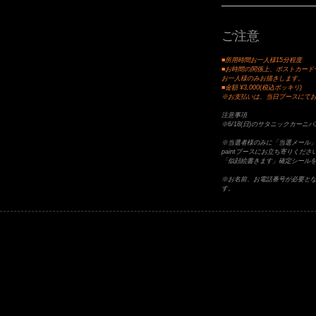
ご注意
■所用時間お一人様15分程度
■お時間の関係上、ポストカード
お一人様のみお描きします。
■金額 ¥3,000(税込ポッキリ)
※お支払いは、当日ブースにて
注意事項
※6/18(日)のサタニックカー
※当選者様のみに「当選メール」
paintブースにお立ち寄りく
「似顔絵書きます」確定シール
※お名前、お電話番号が必要と
す。