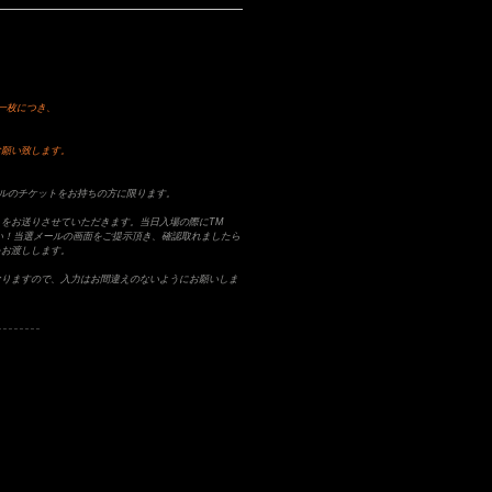
一枚につき、
お願い致します。
ニバルのチケットをお持ちの方に限ります。
をお送りさせていただきます。当日入場の際にTM
ださい！当選メールの画面をご提示頂き、確認取れましたら
をお渡しします。
なりますので、入力はお間違えのないようにお願いしま