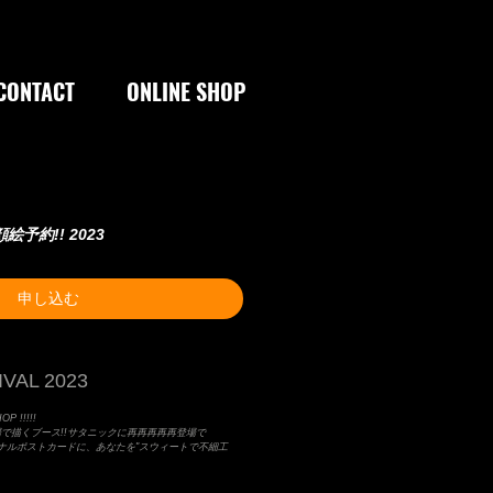
CONTACT
ONLINE SHOP
 似顔絵予約!! 2023
申し込む
VAL 2023
P !!!!!
場で描くブース!!サタニックに再再再再再登場で
Lオリジナルポストカードに、あなたを"スウィートで不細工