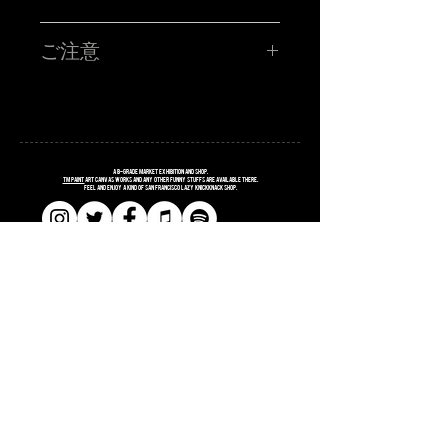
TM paint PORTRAIT WORK SHOP !!!!!
ハイ!!!お客さんの似顔絵をその場で描くブース!!サタニック
ご注意
に再再再再再登場です!!SATANIC CARNIVALオリジナルポ
ストカードに、あなたを"スウィートで不細工な"キャラクタ
ーに仕上げます。
■所用時間お一人様15分程度
■お時間の関係上、ポストカード一枚につき、
お一人様のみお描きします。
■金額 ¥3,000(税込ポッキリ)
※お支払いは、当日ブースにてお願い致します。
注意事項
A
B
-grade market exhibition and shop.
※6/18(日)のサタニックカーニバルのチケットをお持ちの方
TM paint
art canvas works and any other funny stuffs are available there.
Feel and enjoy a kind of San Francisco lazy knickknack shop.
に限ります。
※当選者様のみに「当選メール」をお送りさせていただき
ます。当日入場の際にTM paintブースにお立ち寄りくださ
い！当選メールの画面をご提示頂き、確認取れましたら
「似顔絵書きます」確定シールをお渡しします。
※お名前、お電話番号が必要となりますので、入力はお間
違えのないようにお願いします。
​​SHOPPING GUIDE
​​SITE POLICY
​​PRIVACY POLICY