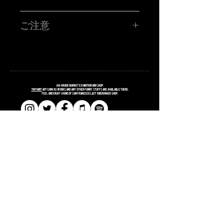
TM paint PORTRAIT WORK SHOP !!!!!
ハイ!!!お客さんの似顔絵をその場で描くブース!!サタニック
ご注意
に再再再再登場です!!SATANIC CARNIVALオリジナルポス
トカードに、あなたを"スウィートで不細工な"キャラクター
に仕上げます。
■所用時間お一人様15分程度
■お時間の関係上、ポストカード一枚につき、
昨年に引き続き、今年はソーシャルディスタンスなスタイ
お一人様のみお描きします。
ルの事前オンライン受付です!!
■金額 ¥3,000(税込ポッキリ)
※お支払いは、当日ブースにてお願い致します。
注意事項
A
B
-grade market exhibition and shop.
※6/4(土)のサタニックカーニバルのチケットをお持ちの方
TM paint
art canvas works and any other funny stuffs are available there.
Feel and enjoy a kind of San Francisco lazy knickknack shop.
に限ります。※6/5(日)ライブ型塗り絵大会になります。似
顔絵大会はございません。
※当選者様のみに「当選メール」をお送りさせていただき
ます。当日入場の際にTM paintブースにお立ち寄りくださ
い！当選メールの画面をご提示頂き、確認取れましたら
「似顔絵書きます」確定シールをお渡しします。
※お名前、お電話番号が必要となりますので、入力はお間
違えのないようにお願いします。
​​SHOPPING GUIDE
※ブースではCOVID-19 感染防止対策にご協力ください。
​​SITE POLICY
​​PRIVACY POLICY