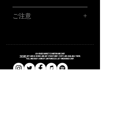
TM paint PORTRAIT WORK SHOP !!!!!
ハイ!!!お客さんの似顔絵をその場で描くブース!!サタニック
ご注意
に再再再再登場です!!SATANIC CARNIVALオリジナルポス
トカードに、あなたを"スウィートで不細工な"キャラクター
に仕上げます。
■所用時間お一人様15分程度
■お時間の関係上、ポストカード一枚につき、
昨年に引き続き、今年はソーシャルディスタンスなスタイ
お一人様のみお描きします。
ルの事前オンライン受付です!!
■金額 ¥3,000(税込ポッキリ)
※お支払いは、当日ブースにてお願い致します。
注意事項
A
B
-grade market exhibition and shop.
※6/4(土)のサタニックカーニバルのチケットをお持ちの方
TM paint
art canvas works and any other funny stuffs are available there.
Feel and enjoy a kind of San Francisco lazy knickknack shop.
に限ります。※6/5(日)ライブ型塗り絵大会になります。似
顔絵大会はございません。
※当選者様のみに「当選メール」をお送りさせていただき
ます。当日入場の際にTM paintブースにお立ち寄りくださ
い！当選メールの画面をご提示頂き、確認取れましたら
「似顔絵書きます」確定シールをお渡しします。
※お名前、お電話番号が必要となりますので、入力はお間
違えのないようにお願いします。
​​SHOPPING GUIDE
※ブースではCOVID-19 感染防止対策にご協力ください。
​​SITE POLICY
​​PRIVACY POLICY