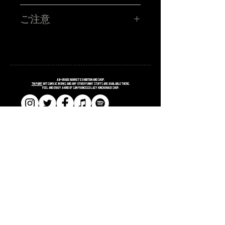
TM paint PORTRAIT WORK SHOP !!!!!
ハイ!!!お客さんの似顔絵をその場で描くブース!!サタニック
ご注意
に再再再再登場です!!SATANIC CARNIVALオリジナルポス
トカードに、あなたを"スウィートで不細工な"キャラクター
に仕上げます。
■所用時間お一人様15分程度
■お時間の関係上、ポストカード一枚につき、
毎回、ありがたいことに数少ない枠を目がけてたくさんの
お一人様のみお描きします。
お客様に来て頂き、めちゃくちゃ密なスタイルで似顔絵枠
■金額 ¥3,000(税込ポッキリ)
の大抽選会を行っておりました‼︎
※お支払いは、当日ブースにてお願い致します。
今回は、めっちゃソーシャルディスタンスなスタイルの事
・枠に限りがございます為、お一人様1枠のみお申し込み願
前オンライン受付です!!
A
B
-grade market exhibition and shop.
います。同じお名前での2枠確保はご遠慮ください。発覚し
TM paint
art canvas works and any other funny stuffs are available there.
Feel and enjoy a kind of San Francisco lazy knickknack shop.
た場合は両方の予約は無効となります。両日、お越しのお
客様も6/5・6/6のどちらか1枠でお願い致します。発覚した
場合は両方の予約は無効となります。
・お申し込み完了された方は、当日入場の際にTM paintブ
ースにお立ち寄りください！受付完了メールの画面をご提
示頂き、確認取れましたら似顔絵書きます確定シールをお
渡しします。
​​SHOPPING GUIDE
​​SITE POLICY
​​PRIVACY POLICY