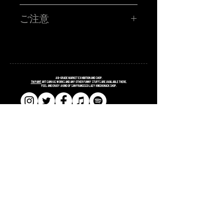
TM paint PORTRAIT WORK SHOP !!!!!
ハイ!!!お客さんの似顔絵をその場で描くブース!!サタニック
ご注意
に再再再再登場です!!SATANIC CARNIVALオリジナルポス
トカードに、あなたを"スウィートで不細工な"キャラクター
に仕上げます。
■所用時間お一人様15分程度
■お時間の関係上、ポストカード一枚につき、
毎回、ありがたいことに数少ない枠を目がけてたくさんの
お一人様のみお描きします。
お客様に来て頂き、めちゃくちゃ密なスタイルで似顔絵枠
■金額 ¥3,000(税込ポッキリ)
の大抽選会を行っておりました‼︎
※お支払いは、当日ブースにてお願い致します。
今回は、めっちゃソーシャルディスタンスなスタイルの事
・枠に限りがございます為、お一人様1枠のみお申し込み願
前オンライン受付です!!
A
B
-grade market exhibition and shop.
います。同じお名前での2枠確保はご遠慮ください。発覚し
TM paint
art canvas works and any other funny stuffs are available there.
Feel and enjoy a kind of San Francisco lazy knickknack shop.
た場合は両方の予約は無効となります。両日、お越しのお
客様も6/5・6/6のどちらか1枠でお願い致します。発覚した
場合は両方の予約は無効となります。
・お申し込み完了された方は、当日入場の際にTM paintブ
ースにお立ち寄りください！受付完了メールの画面をご提
示頂き、確認取れましたら似顔絵書きます確定シールをお
渡しします。
​​SHOPPING GUIDE
​​SITE POLICY
​​PRIVACY POLICY