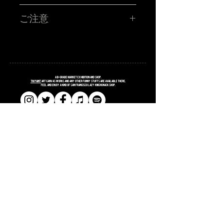
TM paint PORTRAIT WORK SHOP !!!!!
ハイ!!!お客さんの似顔絵をその場で描くブース!!サタニック
ご注意
に再再再再登場です!!SATANIC CARNIVALオリジナルポス
トカードに、あなたを"スウィートで不細工な"キャラクター
に仕上げます。
■所用時間お一人様15分程度
■お時間の関係上、ポストカード一枚につき、
毎回、ありがたいことに数少ない枠を目がけてたくさんの
お一人様のみお描きします。
お客様に来て頂き、めちゃくちゃ密なスタイルで似顔絵枠
■金額 ¥3,000(税込ポッキリ)
の大抽選会を行っておりました‼︎
※お支払いは、当日ブースにてお願い致します。
今回は、めっちゃソーシャルディスタンスなスタイルの事
・枠に限りがございます為、お一人様1枠のみお申し込み願
前オンライン受付です!!
A
B
-grade market exhibition and shop.
います。同じお名前での2枠確保はご遠慮ください。発覚し
TM paint
art canvas works and any other funny stuffs are available there.
Feel and enjoy a kind of San Francisco lazy knickknack shop.
た場合は両方の予約は無効となります。両日、お越しのお
客様も6/5・6/6のどちらか1枠でお願い致します。発覚した
場合は両方の予約は無効となります。
・お申し込み完了された方は、当日入場の際にTM paintブ
ースにお立ち寄りください！受付完了メールの画面をご提
示頂き、確認取れましたら似顔絵書きます確定シールをお
渡しします。
​​SHOPPING GUIDE
​​SITE POLICY
​​PRIVACY POLICY