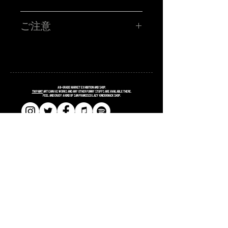
TM paint PORTRAIT WORK SHOP !!!!!
ハイ!!!お客さんの似顔絵をその場で描くブース!!サタニック
ご注意
に再再再再登場です!!SATANIC CARNIVALオリジナルポス
トカードに、あなたを"スウィートで不細工な"キャラクター
に仕上げます。
■所用時間お一人様15分程度
■お時間の関係上、ポストカード一枚につき、
昨年に引き続き、今年はソーシャルディスタンスなスタイ
お一人様のみお描きします。
ルの事前オンライン受付です!!
■金額 ¥3,000(税込ポッキリ)
※お支払いは、当日ブースにてお願い致します。
注意事項
A
B
-grade market exhibition and shop.
※6/4(土)のサタニックカーニバルのチケットをお持ちの方
TM paint
art canvas works and any other funny stuffs are available there.
Feel and enjoy a kind of San Francisco lazy knickknack shop.
に限ります。※6/5(日)ライブ型塗り絵大会になります。似
顔絵大会はございません。
※当選者様のみに「当選メール」をお送りさせていただき
ます。当日入場の際にTM paintブースにお立ち寄りくださ
い！当選メールの画面をご提示頂き、確認取れましたら
「似顔絵書きます」確定シールをお渡しします。
※お名前、お電話番号が必要となりますので、入力はお間
違えのないようにお願いします。
​​SHOPPING GUIDE
※ブースではCOVID-19 感染防止対策にご協力ください。
​​SITE POLICY
​​PRIVACY POLICY