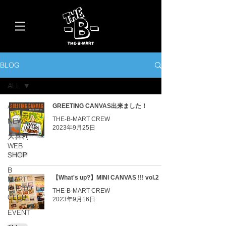
BLOG
ALL
ALL
GREETING CANVAS出来ました！
THE-B-MART CREW
NEWS
2023年9月25日
大喜利
WEB
SHOP
B
【What's up?】MINI CANVAS !!! vol.2
MART
PHOTO
THE-B-MART CREW
CLUB
2023年9月16日
EVENT