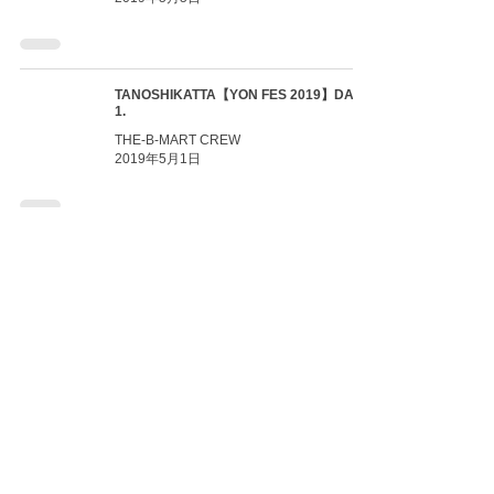
TANOSHIKATTA【YON FES 2019】DAYS
1.
THE-B-MART CREW
2019年5月1日
TANOSHIKATTA【YON FES 2019】設営
編
THE-B-MART CREW
2019年4月12日
THE -B- MART in【YON FES 2019】
THE-B-MART CREW
2019年4月5日