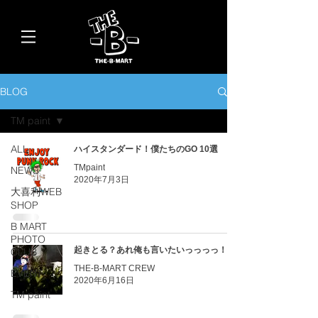
BLOG
TM paint
ALL
ハイスタンダード！僕たちのGO 10選
TMpaint
NEWS
2020年7月3日
大喜利WEB
SHOP
B MART
PHOTO
起きとる？あれ俺も言いたいっっっっ！
CLUB
THE-B-MART CREW
EVENT
2020年6月16日
TM paint