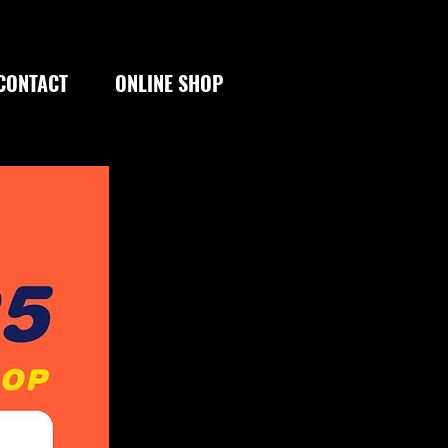
CONTACT
ONLINE SHOP