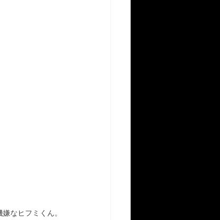
機嫌なヒフミくん。