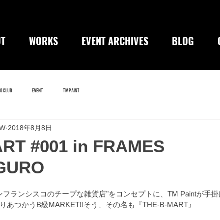
T
WORKS
EVENT ARCHIVES
BLOG
O CLUB
EVENT
TM paint
EW
2018年8月8日
RT #001 in FRAMES
GURO
サンフランシスコのチープな雑貨店"をコンセプトに、TM Paintが手
つかうB級MARKET‼️そう、その名も『THE-B-MART』