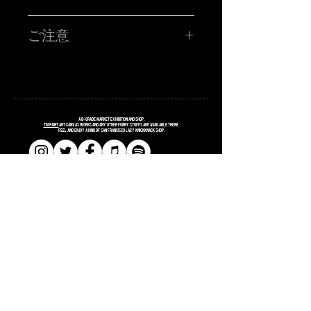
TM paint PORTRAIT WORK SHOP !!!!!
ハイ!!!お客さんの似顔絵をその場で描くブース!!サタニック
ご注意
に再再再再再再登場です!!SATANIC CARNIVALオリジナル
ポストカードに、あなたを"スウィートで不細工な"キャラク
ターに仕上げます。
■所用時間お一人様15分程度
■お時間の関係上、ポストカード一枚につき、
お一人様のみお描きします。
■金額 ¥3,000(税込ポッキリ)
※お支払いは、当日ブースにてお願い致します。
注意事項
A
B
-grade market exhibition and shop.
※6/14(土)のサタニックカーニバルのチケットをお持ちの方
TM paint
art canvas works and any other funny stuffs are available there.
Feel and enjoy a kind of San Francisco lazy knickknack shop.
に限ります。
※当選者様のみに「当選メール」をお送りさせていただき
ます。当日入場の際にTM paintブースにお立ち寄りくださ
い！当選メールの画面をご提示頂き、確認取れましたら
「似顔絵書きます」確定シールをお渡しします。
※お名前、お電話番号が必要となりますので、入力はお間
違えのないようにお願いします。
​​SHOPPING GUIDE
​​SITE POLICY
​​PRIVACY POLICY