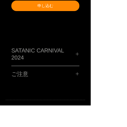
申し込む
SATANIC CARNIVAL
2024
TM paint PORTRAIT WORK SHOP !!!!!
ハイ!!!お客さんの似顔絵をその場で描くブース!!サタニック
ご注意
に再再再再再登場です!!SATANIC CARNIVALオリジナルポ
ストカードに、あなたを"スウィートで不細工な"キャラクタ
ーに仕上げます。
■所用時間お一人様15分程度
■お時間の関係上、ポストカード一枚につき、
お一人様のみお描きします。
■金額 ¥3,000(税込ポッキリ)
※お支払いは、当日ブースにてお願い致します。
注意事項
A
B
-grade market exhibition and shop.
※6/15(土)のサタニックカーニバルのチケットをお持ちの方
TM paint
art canvas works and any other funny stuffs are available there.
Feel and enjoy a kind of San Francisco lazy knickknack shop.
に限ります。
※当選者様のみに「当選メール」をお送りさせていただき
ます。当日入場の際にTM paintブースにお立ち寄りくださ