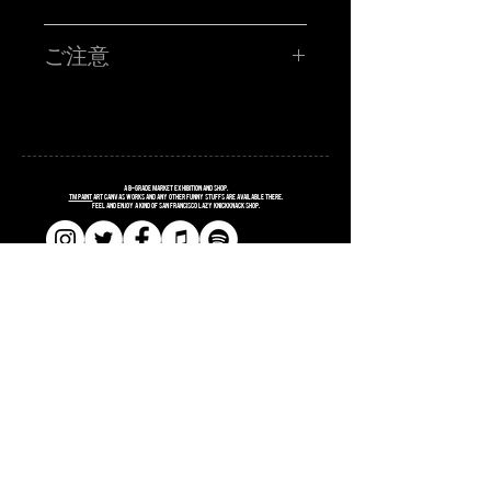
TM paint PORTRAIT WORK SHOP !!!!!
ハイ!!!お客さんの似顔絵をその場で描くブース!!サタニック
ご注意
に再再再再再再登場です!!SATANIC CARNIVALオリジナル
ポストカードに、あなたを"スウィートで不細工な"キャラク
ターに仕上げます。
■所用時間お一人様15分程度
■お時間の関係上、ポストカード一枚につき、
お一人様のみお描きします。
■金額 ¥3,000(税込ポッキリ)
※お支払いは、当日ブースにてお願い致します。
注意事項
A
B
-grade market exhibition and shop.
※6/14(土)のサタニックカーニバルのチケットをお持ちの方
TM paint
art canvas works and any other funny stuffs are available there.
Feel and enjoy a kind of San Francisco lazy knickknack shop.
に限ります。
※当選者様のみに「当選メール」をお送りさせていただき
ます。当日入場の際にTM paintブースにお立ち寄りくださ
い！当選メールの画面をご提示頂き、確認取れましたら
「似顔絵書きます」確定シールをお渡しします。
※お名前、お電話番号が必要となりますので、入力はお間
違えのないようにお願いします。
​​SHOPPING GUIDE
​​SITE POLICY
​​PRIVACY POLICY