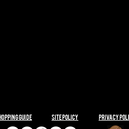
SHOPPING GUIDE
​​SITE POLICY
​​PRIVACY POL