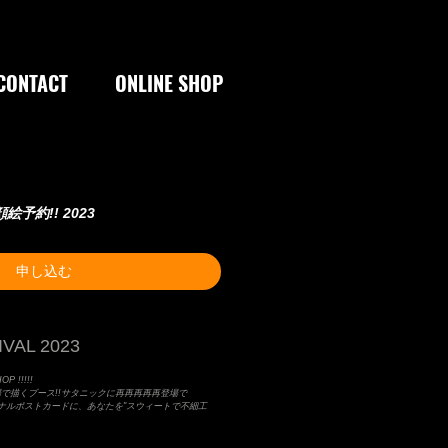
CONTACT
ONLINE SHOP
 似顔絵予約!! 2023
申し込む
VAL 2023
P !!!!!
場で描くブース!!サタニックに再再再再再登場で
Lオリジナルポストカードに、あなたを"スウィートで不細工