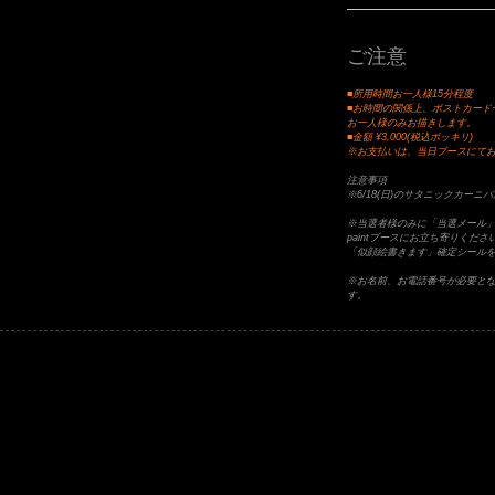
ご注意
■所用時間お一人様15分程度
■お時間の関係上、ポストカード
お一人様のみお描きします。
■金額 ¥3,000(税込ポッキリ)
※お支払いは、当日ブースにて
注意事項
※6/18(日)のサタニックカー
※当選者様のみに「当選メール」
paintブースにお立ち寄りく
「似顔絵書きます」確定シール
※お名前、お電話番号が必要と
す。