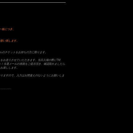
一枚につき、
お願い致します。
ニバルのチケットをお持ちの方に限ります。
をお送りさせていただきます。当日入場の際にTM
ださい！当選メールの画面をご提示頂き、確認取れましたら
をお渡しします。
なりますので、入力はお間違えのないようにお願いしま