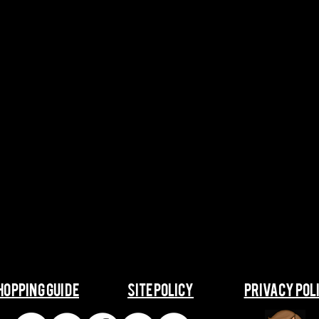
SHOPPING GUIDE
​​SITE POLICY
​​PRIVACY POL