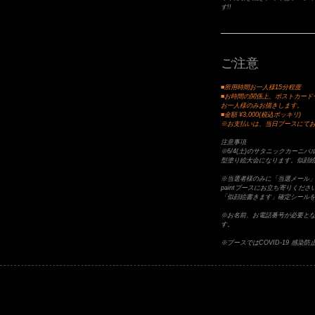
す!!
ご注意
■所用時間お一人様15分程度
■お時間の関係上、ポストカード
お一人様のみお描きします。
■金額 ¥3,000(税込ポッキリ)
※お支払いは、当日ブースにて
注意事項
※6/4(土)のサタニックカーニバ
型塗り絵大会になります。似顔
※当選者様のみに「当選メール」
paintブースにお立ち寄りく
「似顔絵書きます」確定シール
※お名前、お電話番号が必要と
す。
※ブースではCOVID-19 感染