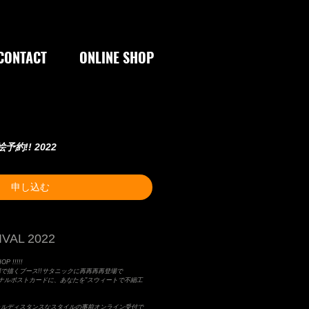
CONTACT
ONLINE SHOP
顔絵予約!! 2022
申し込む
VAL 2022
P !!!!!
場で描くブース!!サタニックに再再再再登場で
Lオリジナルポストカードに、あなたを"スウィートで不細工
ャルディスタンスなスタイルの事前オンライン受付で