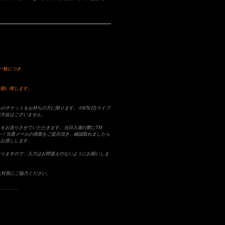
一枚につき、
お願い致します。
ルのチケットをお持ちの方に限ります。※6/5(日)ライブ
絵大会はございません。
をお送りさせていただきます。当日入場の際にTM
ださい！当選メールの画面をご提示頂き、確認取れましたら
をお渡しします。
なりますので、入力はお間違えのないようにお願いしま
防止対策にご協力ください。