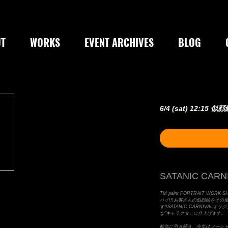
T
WORKS
EVENT ARCHIVES
BLOG
6/4 (sat) 12:15 似
SATANIC CARNI
TM paint PORTRAIT WORK SHO
ハイ!!!お客さんの似顔絵をその
す!!SATANIC CARNIVA
な"キャラクターに仕上げます。
昨年に引き続き、今年はソーシ