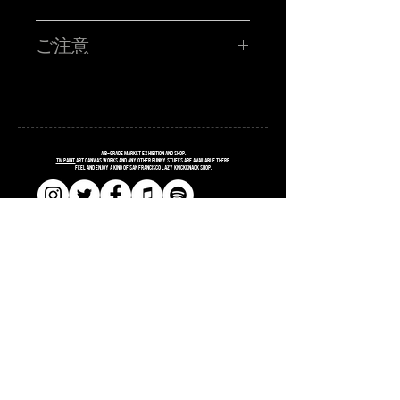
TM paint PORTRAIT WORK SHOP !!!!!
ハイ!!!お客さんの似顔絵をその場で描くブース!!サタニック
ご注意
に再再再再登場です!!SATANIC CARNIVALオリジナルポス
トカードに、あなたを"スウィートで不細工な"キャラクター
に仕上げます。
■所用時間お一人様15分程度
■お時間の関係上、ポストカード一枚につき、
昨年に引き続き、今年はソーシャルディスタンスなスタイ
お一人様のみお描きします。
ルの事前オンライン受付です!!
■金額 ¥3,000(税込ポッキリ)
※お支払いは、当日ブースにてお願い致します。
注意事項
A
B
-grade market exhibition and shop.
※6/4(土)のサタニックカーニバルのチケットをお持ちの方
TM paint
art canvas works and any other funny stuffs are available there.
Feel and enjoy a kind of San Francisco lazy knickknack shop.
に限ります。※6/5(日)ライブ型塗り絵大会になります。似
顔絵大会はございません。
※当選者様のみに「当選メール」をお送りさせていただき
ます。当日入場の際にTM paintブースにお立ち寄りくださ
い！当選メールの画面をご提示頂き、確認取れましたら
「似顔絵書きます」確定シールをお渡しします。
※お名前、お電話番号が必要となりますので、入力はお間
違えのないようにお願いします。
​​SHOPPING GUIDE
※ブースではCOVID-19 感染防止対策にご協力ください。
​​SITE POLICY
​​PRIVACY POLICY