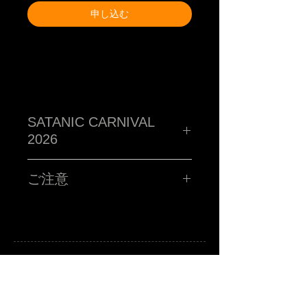
申し込む
SATANIC CARNIVAL
2026
TM paint PORTRAIT WORK SHOP !!!!!
ハイ!!!お客さんの似顔絵をその場で描くブース!!サタニック
ご注意
に再再再再再再再登場です!!SATANIC CARNIVALオリジナ
ルポストカードに、あなたを"スウィートで不細工な"キャラ
クターに仕上げます。
■所用時間お一人様15分程度
■お時間の関係上、ポストカード一枚につき、
お一人様のみお描きします。
■金額 ¥3,000(税込ポッキリ)
※お支払いは、当日ブースにてお願い致します。
注意事項
A
B
-grade market exhibition and shop.
※サタニックカーニバルのチケットをお持ちの方に限りま
TM paint
art canvas works and any other funny stuffs are available there.
Feel and enjoy a kind of San Francisco lazy knickknack shop.
す。
※当選者様のみに「当選メール」をお送りさせていただき
ます。当日入場の際にTM paintブースにお立ち寄りくださ