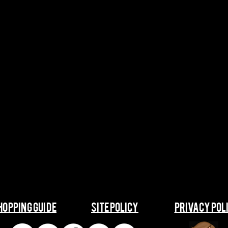
SHOPPING GUIDE
​​SITE POLICY
​​PRIVACY POL