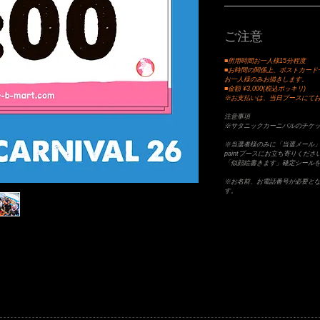
ご注意
■所用時間お一人様15分程度
■お時間の関係上、ポストカード
お一人様のみお描きします。
■金額 ¥3,000(税込ポッキリ)
※お支払いは、当日ブースにて
注意事項
※サタニックカーニバルのチケ
※当選者様のみに「当選メール」
paintブースにお立ち寄りく
「似顔絵書きます」確定シール
※お名前、お電話番号が必要と
す。