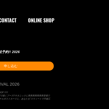
CONTACT
ONLINE SHOP
顔絵予約!! 2026
申し込む
VAL 2026
P !!!!!
場で描くブース!!サタニックに再再再再再再再登場で
Lオリジナルポストカードに、あなたを"スウィートで不細工