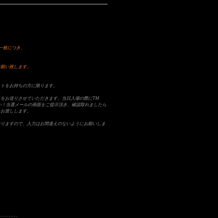
一枚につき、
お願い致します。
ットをお持ちの方に限ります。
をお送りさせていただきます。当日入場の際にTM
ださい！当選メールの画面をご提示頂き、確認取れましたら
をお渡しします。
なりますので、入力はお間違えのないようにお願いしま