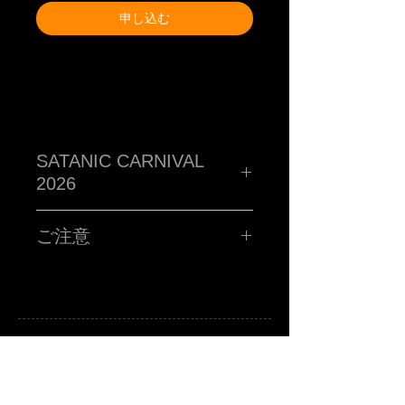
申し込む
SATANIC CARNIVAL
2026
TM paint PORTRAIT WORK SHOP !!!!!
ハイ!!!お客さんの似顔絵をその場で描くブース!!サタニック
ご注意
に再再再再再再再登場です!!SATANIC CARNIVALオリジナ
ルポストカードに、あなたを"スウィートで不細工な"キャラ
クターに仕上げます。
■所用時間お一人様15分程度
■お時間の関係上、ポストカード一枚につき、
お一人様のみお描きします。
■金額 ¥3,000(税込ポッキリ)
※お支払いは、当日ブースにてお願い致します。
注意事項
A
B
-grade market exhibition and shop.
※サタニックカーニバルのチケットをお持ちの方に限りま
TM paint
art canvas works and any other funny stuffs are available there.
Feel and enjoy a kind of San Francisco lazy knickknack shop.
す。
※当選者様のみに「当選メール」をお送りさせていただき
ます。当日入場の際にTM paintブースにお立ち寄りくださ