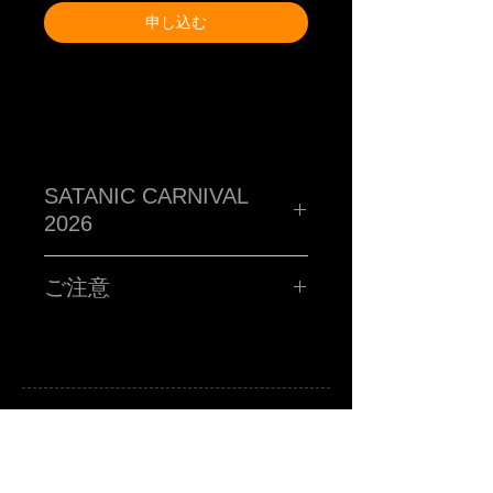
申し込む
SATANIC CARNIVAL
2026
TM paint PORTRAIT WORK SHOP !!!!!
ハイ!!!お客さんの似顔絵をその場で描くブース!!サタニック
ご注意
に再再再再再再再登場です!!SATANIC CARNIVALオリジナ
ルポストカードに、あなたを"スウィートで不細工な"キャラ
クターに仕上げます。
■所用時間お一人様15分程度
■お時間の関係上、ポストカード一枚につき、
お一人様のみお描きします。
■金額 ¥3,000(税込ポッキリ)
※お支払いは、当日ブースにてお願い致します。
注意事項
A
B
-grade market exhibition and shop.
※サタニックカーニバルのチケットをお持ちの方に限りま
TM paint
art canvas works and any other funny stuffs are available there.
Feel and enjoy a kind of San Francisco lazy knickknack shop.
す。
※当選者様のみに「当選メール」をお送りさせていただき
ます。当日入場の際にTM paintブースにお立ち寄りくださ