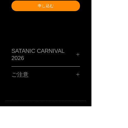
申し込む
SATANIC CARNIVAL
2026
TM paint PORTRAIT WORK SHOP !!!!!
ハイ!!!お客さんの似顔絵をその場で描くブース!!サタニック
ご注意
に再再再再再再再登場です!!SATANIC CARNIVALオリジナ
ルポストカードに、あなたを"スウィートで不細工な"キャラ
クターに仕上げます。
■所用時間お一人様15分程度
■お時間の関係上、ポストカード一枚につき、
お一人様のみお描きします。
■金額 ¥3,000(税込ポッキリ)
※お支払いは、当日ブースにてお願い致します。
注意事項
A
B
-grade market exhibition and shop.
※サタニックカーニバルのチケットをお持ちの方に限りま
TM paint
art canvas works and any other funny stuffs are available there.
Feel and enjoy a kind of San Francisco lazy knickknack shop.
す。
※当選者様のみに「当選メール」をお送りさせていただき
ます。当日入場の際にTM paintブースにお立ち寄りくださ