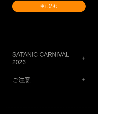
申し込む
SATANIC CARNIVAL
2026
TM paint PORTRAIT WORK SHOP !!!!!
ハイ!!!お客さんの似顔絵をその場で描くブース!!サタニック
ご注意
に再再再再再再再登場です!!SATANIC CARNIVALオリジナ
ルポストカードに、あなたを"スウィートで不細工な"キャラ
クターに仕上げます。
■所用時間お一人様15分程度
■お時間の関係上、ポストカード一枚につき、
お一人様のみお描きします。
■金額 ¥3,000(税込ポッキリ)
※お支払いは、当日ブースにてお願い致します。
注意事項
A
B
-grade market exhibition and shop.
※サタニックカーニバルのチケットをお持ちの方に限りま
TM paint
art canvas works and any other funny stuffs are available there.
Feel and enjoy a kind of San Francisco lazy knickknack shop.
す。
※当選者様のみに「当選メール」をお送りさせていただき
ます。当日入場の際にTM paintブースにお立ち寄りくださ