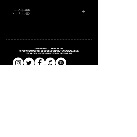
TM paint PORTRAIT WORK SHOP !!!!!
ハイ!!!お客さんの似顔絵をその場で描くブース!!サタニック
ご注意
に再再再再登場です!!SATANIC CARNIVALオリジナルポス
トカードに、あなたを"スウィートで不細工な"キャラクター
に仕上げます。
■所用時間お一人様15分程度
■お時間の関係上、ポストカード一枚につき、
毎回、ありがたいことに数少ない枠を目がけてたくさんの
お一人様のみお描きします。
お客様に来て頂き、めちゃくちゃ密なスタイルで似顔絵枠
■金額 ¥3,000(税込ポッキリ)
の大抽選会を行っておりました‼︎
※お支払いは、当日ブースにてお願い致します。
今回は、めっちゃソーシャルディスタンスなスタイルの事
・枠に限りがございます為、お一人様1枠のみお申し込み願
前オンライン受付です!!
A
B
-grade market exhibition and shop.
います。同じお名前での2枠確保はご遠慮ください。発覚し
TM paint
art canvas works and any other funny stuffs are available there.
Feel and enjoy a kind of San Francisco lazy knickknack shop.
た場合は両方の予約は無効となります。両日、お越しのお
客様も6/5・6/6のどちらか1枠でお願い致します。発覚した
場合は両方の予約は無効となります。
・お申し込み完了された方は、当日入場の際にTM paintブ
ースにお立ち寄りください！受付完了メールの画面をご提
示頂き、確認取れましたら似顔絵書きます確定シールをお
渡しします。
​​SHOPPING GUIDE
​​SITE POLICY
​​PRIVACY POLICY