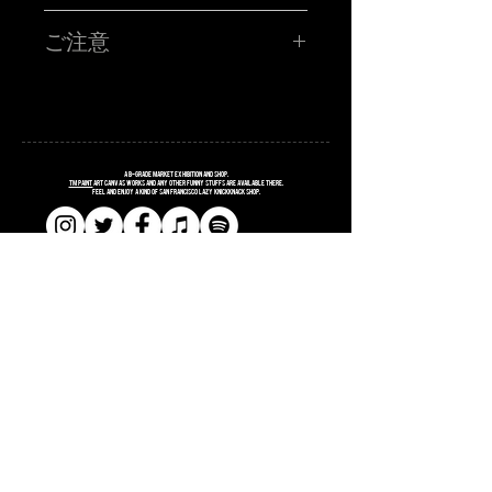
TM paint PORTRAIT WORK SHOP !!!!!
ハイ!!!お客さんの似顔絵をその場で描くブース!!サタニック
ご注意
に再再再再登場です!!SATANIC CARNIVALオリジナルポス
トカードに、あなたを"スウィートで不細工な"キャラクター
に仕上げます。
■所用時間お一人様15分程度
■お時間の関係上、ポストカード一枚につき、
毎回、ありがたいことに数少ない枠を目がけてたくさんの
お一人様のみお描きします。
お客様に来て頂き、めちゃくちゃ密なスタイルで似顔絵枠
■金額 ¥3,000(税込ポッキリ)
の大抽選会を行っておりました‼︎
※お支払いは、当日ブースにてお願い致します。
今回は、めっちゃソーシャルディスタンスなスタイルの事
・枠に限りがございます為、お一人様1枠のみお申し込み願
前オンライン受付です!!
A
B
-grade market exhibition and shop.
います。同じお名前での2枠確保はご遠慮ください。発覚し
TM paint
art canvas works and any other funny stuffs are available there.
Feel and enjoy a kind of San Francisco lazy knickknack shop.
た場合は両方の予約は無効となります。両日、お越しのお
客様も6/5・6/6のどちらか1枠でお願い致します。発覚した
場合は両方の予約は無効となります。
・お申し込み完了された方は、当日入場の際にTM paintブ
ースにお立ち寄りください！受付完了メールの画面をご提
示頂き、確認取れましたら似顔絵書きます確定シールをお
渡しします。
​​SHOPPING GUIDE
​​SITE POLICY
​​PRIVACY POLICY