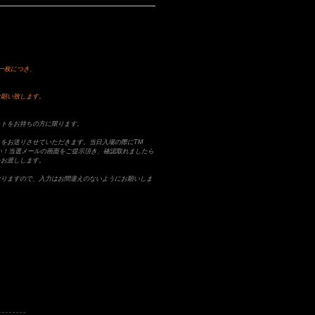
一枚につき、
お願い致します。
ットをお持ちの方に限ります。
をお送りさせていただきます。当日入場の際にTM
ださい！当選メールの画面をご提示頂き、確認取れましたら
をお渡しします。
なりますので、入力はお間違えのないようにお願いしま