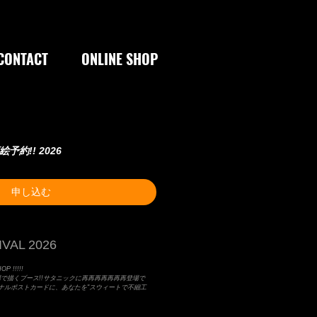
CONTACT
ONLINE SHOP
似顔絵予約!! 2026
申し込む
VAL 2026
P !!!!!
場で描くブース!!サタニックに再再再再再再再登場で
Lオリジナルポストカードに、あなたを"スウィートで不細工