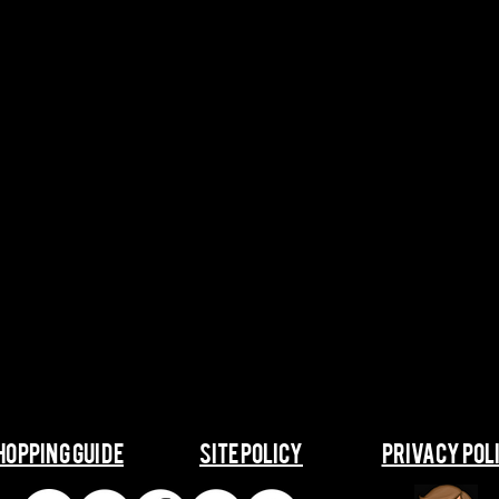
SHOPPING GUIDE
​​SITE POLICY
​​PRIVACY POL