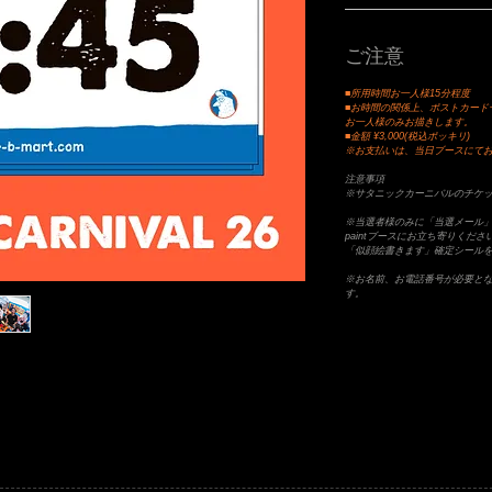
ご注意
■所用時間お一人様15分程度
■お時間の関係上、ポストカード
お一人様のみお描きします。
■金額 ¥3,000(税込ポッキリ)
※お支払いは、当日ブースにて
注意事項
※サタニックカーニバルのチケ
※当選者様のみに「当選メール」
paintブースにお立ち寄りく
「似顔絵書きます」確定シール
※お名前、お電話番号が必要と
す。