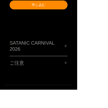
申し込む
SATANIC CARNIVAL
2026
TM paint PORTRAIT WORK SHOP !!!!!
ハイ!!!お客さんの似顔絵をその場で描くブース!!サタニック
ご注意
に再再再再再再再登場です!!SATANIC CARNIVALオリジナ
ルポストカードに、あなたを"スウィートで不細工な"キャラ
クターに仕上げます。
■所用時間お一人様15分程度
■お時間の関係上、ポストカード一枚につき、
お一人様のみお描きします。
■金額 ¥3,000(税込ポッキリ)
※お支払いは、当日ブースにてお願い致します。
注意事項
A
B
-grade market exhibition and shop.
※サタニックカーニバルのチケットをお持ちの方に限りま
TM paint
art canvas works and any other funny stuffs are available there.
Feel and enjoy a kind of San Francisco lazy knickknack shop.
す。
※当選者様のみに「当選メール」をお送りさせていただき
ます。当日入場の際にTM paintブースにお立ち寄りくださ