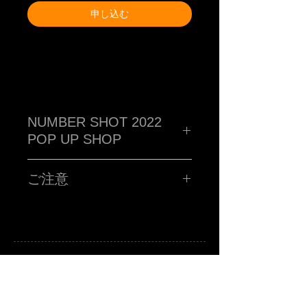
申し込む
NUMBER SHOT 2022
POP UP SHOP
TM paint PORTRAIT WORK SHOP !!!!!
ハイ!!!お客さんの似顔絵をその場で描くブース!!ポストカー
ご注意
ドに、あなたを"スウィートで不細工な"キャラクターに仕上
げます。
■所用時間お一人様15分程度
事前オンライン受付です!!
■お時間の関係上、ポストカード一枚につき、
お一人様のみお描きします。
■金額 ¥4,000(税込ポッキリ)
※お支払いは、当日ブースにてお願い致します。
注意事項
A
B
-grade market exhibition and shop.
※当選者様のみに「当選メール」をお送りさせていただき
TM paint
art canvas works and any other funny stuffs are available there.
Feel and enjoy a kind of San Francisco lazy knickknack shop.
ます。当日HAKATA HANKYU 1F MEDIA STAGEにお越し
ください！当選メールの画面をご提示頂き、確認取れまし
たら「似顔絵書きます」確定シールをお渡しします。