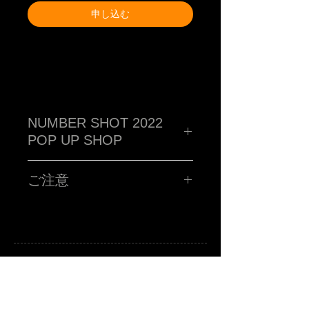
申し込む
NUMBER SHOT 2022
POP UP SHOP
TM paint PORTRAIT WORK SHOP !!!!!
ハイ!!!お客さんの似顔絵をその場で描くブース!!ポストカー
ご注意
ドに、あなたを"スウィートで不細工な"キャラクターに仕上
げます。
■所用時間お一人様15分程度
事前オンライン受付です!!
■お時間の関係上、ポストカード一枚につき、
お一人様のみお描きします。
■金額 ¥4,000(税込ポッキリ)
※お支払いは、当日ブースにてお願い致します。
注意事項
A
B
-grade market exhibition and shop.
※当選者様のみに「当選メール」をお送りさせていただき
TM paint
art canvas works and any other funny stuffs are available there.
Feel and enjoy a kind of San Francisco lazy knickknack shop.
ます。当日HAKATA HANKYU 1F MEDIA STAGEにお越し
ください！当選メールの画面をご提示頂き、確認取れまし
たら「似顔絵書きます」確定シールをお渡しします。