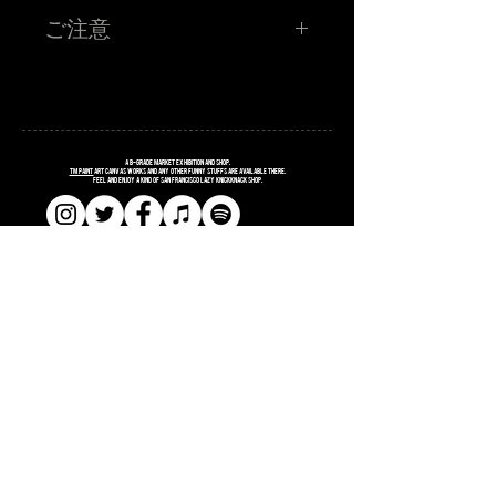
TM paint 1P!RAKUGAKI!
ご注意
お客さんに持ってきてもらったものに、その場でワンポイ
ントRAKUGAKIをします！初の挑戦なので、寛大な心でお
申し込みください！
TM paint氏が、お客さまに持参していただいたモノに 20分
程度でお話しをしながら落書きをするイベントとなってお
ります。 落書きして欲しいものを当日持ってきてくださ
い。 描いてほしいモチーフ、文字、などなどお答えできる
だけがんばるみたいっす。 20分程度で描けるサイズ、クオ
リティに限らせていただきます。 初挑戦のため、TM氏の
コンディションによってはまじのラクガキで終わる可能性
A
B
-grade market exhibition and shop.
もございます。 よろしくおねがいしますっす。
TM paint
art canvas works and any other funny stuffs are available there.
Feel and enjoy a kind of San Francisco lazy knickknack shop.
■金額 ¥3,500 (税込ポッキリ) ワンドリンク付き
※お支払いは、お店にてお願い致します。
注意事項
※当選者様のみに「当選メール」をお送りさせていただき
ます。当日アート喫茶フライにお越しください！当選メー
ルの画面をご提示頂き、確認取れましたら「RAKUGAKI」
確定シールをお渡しします。
​​SHOPPING GUIDE
※お名前、お電話番号が必要となりますので、入力はお間
違えのないようにお願いします。
​​SITE POLICY
※イベント会場では、ではCOVID-19 感染防止対策にご協
力ください。
​​PRIVACY POLICY