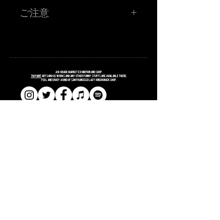
TM paint 1P!RAKUGAKI!
ご注意
お客さんに持ってきてもらったものに、その場でワンポイ
ントRAKUGAKIをします！初の挑戦なので、寛大な心でお
申し込みください！
TM paint氏が、お客さまに持参していただいたモノに 20分
程度でお話しをしながら落書きをするイベントとなってお
ります。 落書きして欲しいものを当日持ってきてくださ
い。 描いてほしいモチーフ、文字、などなどお答えできる
だけがんばるみたいっす。 20分程度で描けるサイズ、クオ
リティに限らせていただきます。 初挑戦のため、TM氏の
コンディションによってはまじのラクガキで終わる可能性
A
B
-grade market exhibition and shop.
もございます。 よろしくおねがいしますっす。
TM paint
art canvas works and any other funny stuffs are available there.
Feel and enjoy a kind of San Francisco lazy knickknack shop.
■金額 ¥3,500 (税込ポッキリ) ワンドリンク付き
※お支払いは、お店にてお願い致します。
注意事項
※当選者様のみに「当選メール」をお送りさせていただき
ます。当日アート喫茶フライにお越しください！当選メー
ルの画面をご提示頂き、確認取れましたら「RAKUGAKI」
確定シールをお渡しします。
​​SHOPPING GUIDE
※お名前、お電話番号が必要となりますので、入力はお間
違えのないようにお願いします。
​​SITE POLICY
※イベント会場では、ではCOVID-19 感染防止対策にご協
力ください。
​​PRIVACY POLICY