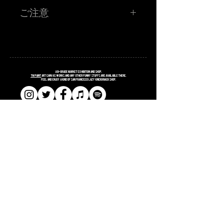
TM paint 1P!RAKUGAKI!
ご注意
お客さんに持ってきてもらったものに、その場でワンポイ
ントRAKUGAKIをします！初の挑戦なので、寛大な心でお
申し込みください！
TM paint氏が、お客さまに持参していただいたモノに 20分
程度でお話しをしながら落書きをするイベントとなってお
ります。 落書きして欲しいものを当日持ってきてくださ
い。 描いてほしいモチーフ、文字、などなどお答えできる
だけがんばるみたいっす。 20分程度で描けるサイズ、クオ
リティに限らせていただきます。 初挑戦のため、TM氏の
コンディションによってはまじのラクガキで終わる可能性
A
B
-grade market exhibition and shop.
もございます。 よろしくおねがいしますっす。
TM paint
art canvas works and any other funny stuffs are available there.
Feel and enjoy a kind of San Francisco lazy knickknack shop.
■金額 ¥3,500 (税込ポッキリ) ワンドリンク付き
※お支払いは、お店にてお願い致します。
注意事項
※当選者様のみに「当選メール」をお送りさせていただき
ます。当日アート喫茶フライにお越しください！当選メー
ルの画面をご提示頂き、確認取れましたら「RAKUGAKI」
確定シールをお渡しします。
​​SHOPPING GUIDE
※お名前、お電話番号が必要となりますので、入力はお間
違えのないようにお願いします。
​​SITE POLICY
※イベント会場では、ではCOVID-19 感染防止対策にご協
力ください。
​​PRIVACY POLICY