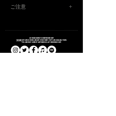
TM paint 1P!RAKUGAKI!
ご注意
お客さんに持ってきてもらったものに、その場でワンポイ
ントRAKUGAKIをします！初の挑戦なので、寛大な心でお
申し込みください！
TM paint氏が、お客さまに持参していただいたモノに 20分
程度でお話しをしながら落書きをするイベントとなってお
ります。 落書きして欲しいものを当日持ってきてくださ
い。 描いてほしいモチーフ、文字、などなどお答えできる
だけがんばるみたいっす。 20分程度で描けるサイズ、クオ
リティに限らせていただきます。 初挑戦のため、TM氏の
コンディションによってはまじのラクガキで終わる可能性
A
B
-grade market exhibition and shop.
もございます。 よろしくおねがいしますっす。
TM paint
art canvas works and any other funny stuffs are available there.
Feel and enjoy a kind of San Francisco lazy knickknack shop.
■金額 ¥3,500 (税込ポッキリ) ワンドリンク付き
※お支払いは、お店にてお願い致します。
注意事項
※当選者様のみに「当選メール」をお送りさせていただき
ます。当日アート喫茶フライにお越しください！当選メー
ルの画面をご提示頂き、確認取れましたら「RAKUGAKI」
確定シールをお渡しします。
​​SHOPPING GUIDE
※お名前、お電話番号が必要となりますので、入力はお間
違えのないようにお願いします。
​​SITE POLICY
※イベント会場では、ではCOVID-19 感染防止対策にご協
力ください。
​​PRIVACY POLICY