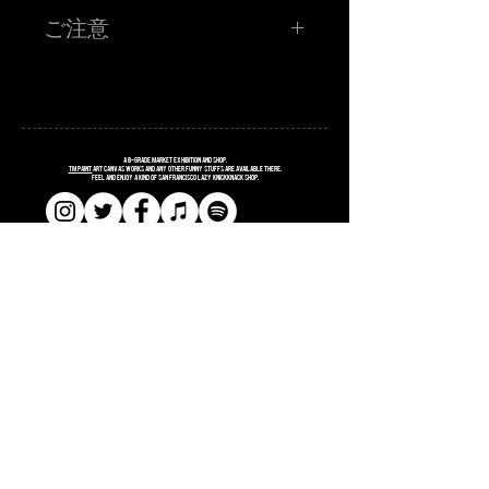
TM paint 1P!RAKUGAKI!
ご注意
お客さんに持ってきてもらったものに、その場でワンポイ
ントRAKUGAKIをします！初の挑戦なので、寛大な心でお
申し込みください！
TM paint氏が、お客さまに持参していただいたモノに 20分
程度でお話しをしながら落書きをするイベントとなってお
ります。 落書きして欲しいものを当日持ってきてくださ
い。 描いてほしいモチーフ、文字、などなどお答えできる
だけがんばるみたいっす。 20分程度で描けるサイズ、クオ
リティに限らせていただきます。 初挑戦のため、TM氏の
コンディションによってはまじのラクガキで終わる可能性
A
B
-grade market exhibition and shop.
もございます。 よろしくおねがいしますっす。
TM paint
art canvas works and any other funny stuffs are available there.
Feel and enjoy a kind of San Francisco lazy knickknack shop.
■金額 ¥3,500 (税込ポッキリ) ワンドリンク付き
※お支払いは、お店にてお願い致します。
注意事項
※当選者様のみに「当選メール」をお送りさせていただき
ます。当日アート喫茶フライにお越しください！当選メー
ルの画面をご提示頂き、確認取れましたら「RAKUGAKI」
確定シールをお渡しします。
​​SHOPPING GUIDE
※お名前、お電話番号が必要となりますので、入力はお間
違えのないようにお願いします。
​​SITE POLICY
※イベント会場では、ではCOVID-19 感染防止対策にご協
力ください。
​​PRIVACY POLICY