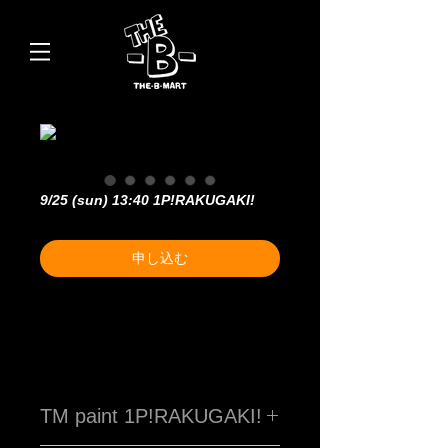
9/25 (sun) 13:40 1P!RAKUGAKI!
申し込む
TM paint 1P!RAKUGAKI!