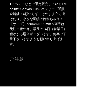
●イベントなどで限定販売しているTM 
paintのCanvas Fun Art シリーズ通販
全解禁！●額いらず！そのまま立て掛
けたり、小さな画鋲で飾れちゃう！

【サイズ】720mm×500mm※商品は
受注生産の為、最長で14日（営業日）
程かかる場合がございます。何卒ご了
承下さいますようお願い申し上げま
す。
ご注意
※こちらの価格には消費税が含まれています。
※申し訳ございませんがJCBカードは対応しておりませ
ん。
※お使いのモニター、環境により実際の色味、質感等が多
少異なる場合がございます。質問等がございましたらご購
入前にご連絡下さい。
※送料：全国一律 1100円（税込）
A
B
-grade market exhibition and shop.
※商品は受注生産の為、最長で14日（営業日）程かかる場
TM paint
art canvas works and any other funny stuffs are available there.
Feel and enjoy a kind of San Francisco lazy knickknack shop.
合がございます。何卒ご了承下さいますようお願い申し上
げます。