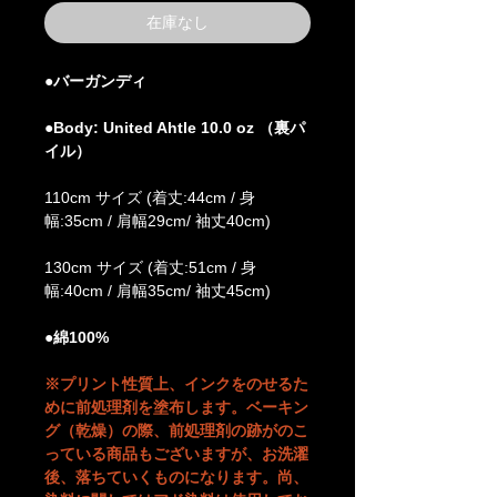
在庫なし
●バーガンディ
●Body: United Ahtle 10.0 oz （裏パ
イル）
110cm サイズ (着丈:44cm / 身
幅:35cm / 肩幅29cm/ 袖丈40cm)
130cm サイズ (着丈:51cm / 身
幅:40cm / 肩幅35cm/ 袖丈45cm)
●綿100%
※プリント性質上、インクをのせるた
めに前処理剤を塗布します。ベーキン
グ（乾燥）の際、前処理剤の跡がのこ
っている商品もございますが、お洗濯
後、落ちていくものになります。尚、