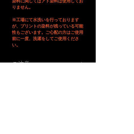
染料に関してはアド染料は使用してお
りません。
※工場にて水洗いを行っております
が、プリントの染料が残っている可能
性もございます。ご心配の方はご使用
前に一度、洗濯をしてご使用くださ
い。
ご注意
※こちらの価格には消費税が含まれています。
※色、サイズ等ご確認の上ご注文下さい。
※お使いのモニター、環境により実際の色味、質感等が多
少異なる場合がございます。質問等がございましたらご購
入前にご連絡下さい。
※送料：全国一律 1,100円（税込）
合計金額10,000円以上で送料無料！
A
B
-grade market exhibition and shop.
※商品発送までご注文から営業日(土日祝祭日を除く)10日
TM paint
art canvas works and any other funny stuffs are available there.
Feel and enjoy a kind of San Francisco lazy knickknack shop.
程度かかります。