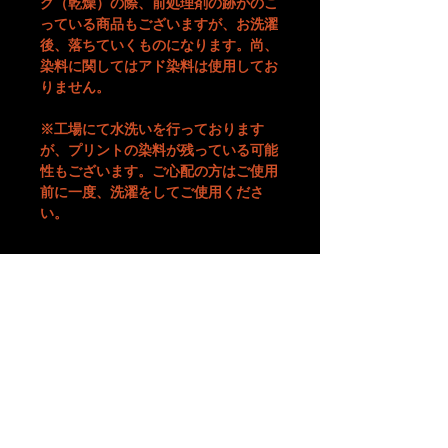
グ（乾燥）の際、前処理剤の跡がのこ
っている商品もございますが、お洗濯
後、落ちていくものになります。尚、
染料に関してはアド染料は使用してお
りません。
※工場にて水洗いを行っております
が、プリントの染料が残っている可能
性もございます。ご心配の方はご使用
前に一度、洗濯をしてご使用くださ
い。
ご注意
※こちらの価格には消費税が含まれています。
※色、サイズ等ご確認の上ご注文下さい。
※お使いのモニター、環境により実際の色味、質感等が多
少異なる場合がございます。質問等がございましたらご購
入前にご連絡下さい。
※送料：全国一律 1,100円（税込）
合計金額10,000円以上で送料無料！
A
B
-grade market exhibition and shop.
※商品発送までご注文から営業日(土日祝祭日を除く)10日
TM paint
art canvas works and any other funny stuffs are available there.
Feel and enjoy a kind of San Francisco lazy knickknack shop.
程度かかります。