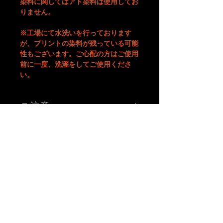
染料に関してはアド染料は使用してお
りません。
※工場にて水洗いを行っております
が、プリントの染料が残っている可能
性もございます。ご心配の方はご使用
前に一度、洗濯をしてご使用くださ
い。
ご注意
※こちらの価格には消費税が含まれています。
※色、サイズ等ご確認の上ご注文下さい。
※お使いのモニター、環境により実際の色味、質感等が多
少異なる場合がございます。質問等がございましたらご購
入前にご連絡下さい。
※送料：全国一律 1,100円（税込）
※商品発送までご注文から営業日(土日祝祭日を除く)10日
A
B
-grade market exhibition and shop.
程度かかります。
TM paint
art canvas works and any other funny stuffs are available there.
Feel and enjoy a kind of San Francisco lazy knickknack shop.