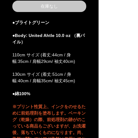
在庫なし
●ブライトグリーン
●Body: United Ahtle 10.0 oz （裏パ
イル）
110cm サイズ (着丈:44cm / 身
幅:35cm / 肩幅29cm/ 袖丈40cm)
130cm サイズ (着丈:51cm / 身
幅:40cm / 肩幅35cm/ 袖丈45cm)
●綿100%
※プリント性質上、インクをのせるた
めに前処理剤を塗布します。ベーキン
グ（乾燥）の際、前処理剤の跡がのこ
っている商品もございますが、お洗濯
後、落ちていくものになります。尚、