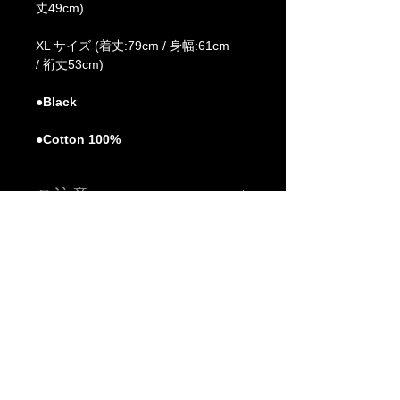
丈49cm)
XL サイズ (着丈:79cm / 身幅:61cm
/ 裄丈53cm)
●Black
●Cotton 100%
ご注意
※こちらの価格には消費税が含まれています。
※申し訳ございませんがJCBカードは対応しておりませ
ん。
※色、サイズ等ご確認の上ご注文下さい。
※お使いのモニター、環境により実際の色味、質感等が多
少異なる場合がございます。質問等がございましたらご購
入前にご連絡下さい。
A
B
-grade market exhibition and shop.
※送料：全国一律 880円（税込）
TM paint
art canvas works and any other funny stuffs are available there.
Feel and enjoy a kind of San Francisco lazy knickknack shop.
※商品発送までご注文から営業日(土日祝祭日を除く)5日程
度かかります。