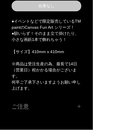
在庫なし
●イベントなどで限定販売しているTM
paintのCanvas Fun Art シリーズ！
●額いらず！そのまま立て掛けたり、
小さな画鋲1本で飾れちゃう！
【サイズ】410mm x 410mm
※商品は受注生産の為、最長で14日
（営業日）程かかる場合がございま
す。
何卒ご了承下さいますようお願い申し
上げます。
ご注意
※こちらの価格には消費税が含まれています。
※申し訳ございませんがJCBカードは対応しておりませ
ん。
※お使いのモニター、環境により実際の色味、質感等が多