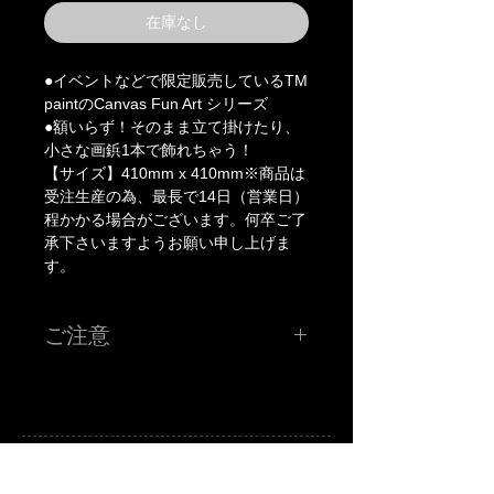
在庫なし
●イベントなどで限定販売しているTM 
paintのCanvas Fun Art シリーズ

●額いらず！そのまま立て掛けたり、
小さな画鋲1本で飾れちゃう！

【サイズ】410mm x 410mm※商品は
受注生産の為、最長で14日（営業日）
程かかる場合がございます。何卒ご了
承下さいますようお願い申し上げま
す。
ご注意
※こちらの価格には消費税が含まれています。
※申し訳ございませんがJCBカードは対応しておりませ
ん。
※お使いのモニター、環境により実際の色味、質感等が多
少異なる場合がございます。質問等がございましたらご購
入前にご連絡下さい。
※送料：全国一律 1100円（税込）
A
B
-grade market exhibition and shop.
※商品は受注生産の為、最長で14日（営業日）程かかる場
TM paint
art canvas works and any other funny stuffs are available there.
Feel and enjoy a kind of San Francisco lazy knickknack shop.
合がございます。何卒ご了承下さいますようお願い申し上