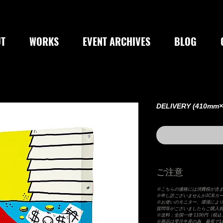
T
WORKS
EVENT ARCHIVES
BLOG
DELIVERY (410mm
ご注意
※こちらの価格には消費税が含
※申し訳ございませんがJCBカ
※お使いのモニター、環境によ
質問等がございましたらご購入
※送料：全国一律 1100円（税込
※商品は受注生産の為、最長で1