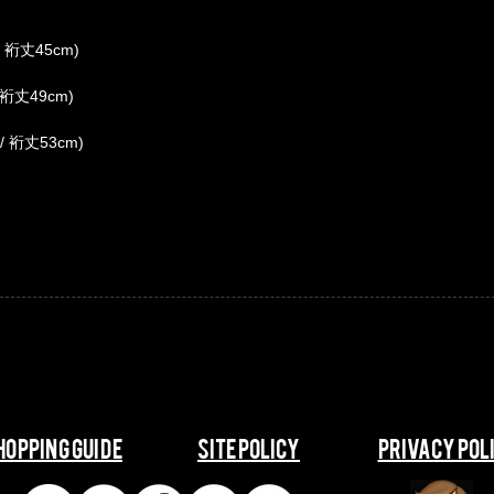
/ 裄丈45cm)
 裄丈49cm)
/ 裄丈53cm)
SHOPPING GUIDE
​​SITE POLICY
​​PRIVACY POL