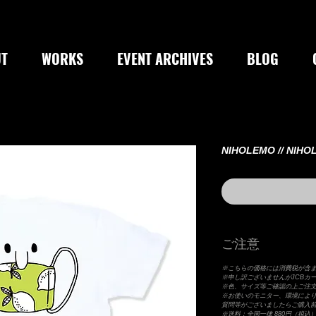
T
WORKS
EVENT ARCHIVES
BLOG
NIHOLEMO // NIHOL
ご注意
※こちらの価格には消費税が含
※申し訳ございませんがJCBカ
※色、サイズ等ご確認の上ご注
※お使いのモニター、環境によ
質問等がございましたらご購入
※送料：全国一律 880円（税込