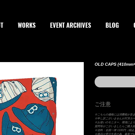
T
WORKS
EVENT ARCHIVES
BLOG
OLD CAPS (410mm
ご注意
※こちらの価格には消費税が含
※申し訳ございませんがJCBカ
※お使いのモニター、環境によ
質問等がございましたらご購入
※送料：全国一律 1100円（税込
※商品は受注生産の為、最長で1