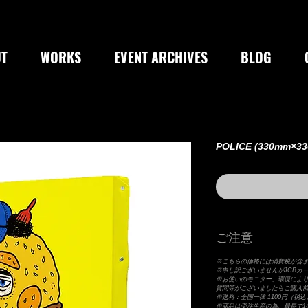
T
WORKS
EVENT ARCHIVES
BLOG
POLICE (330mm×3
ご注意
※こちらの価格には消費税が含
※申し訳ございませんがJCBカ
※お使いのモニター、環境によ
質問等がございましたらご購入
※送料：全国一律 1100円（税込
※商品は受注生産の為、最長で1