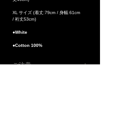
XL サイズ (着丈:79cm / 身幅:61cm
/ 裄丈53cm)
●White
●Cotton 100%
ご注意
※こちらの価格には消費税が含まれています。
※申し訳ございませんがJCBカードは対応しておりませ
ん。
※色、サイズ等ご確認の上ご注文下さい。
※お使いのモニター、環境により実際の色味、質感等が多
少異なる場合がございます。質問等がございましたらご購
入前にご連絡下さい。
A
B
-grade market exhibition and shop.
※送料：全国一律 880円（税込）
TM paint
art canvas works and any other funny stuffs are available there.
Feel and enjoy a kind of San Francisco lazy knickknack shop.
※商品発送までご注文から営業日(土日祝祭日を除く)7日程
度かかります。