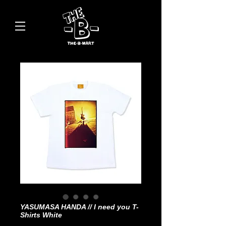
YASUMASA HANDA // I need you T-
Shirts White