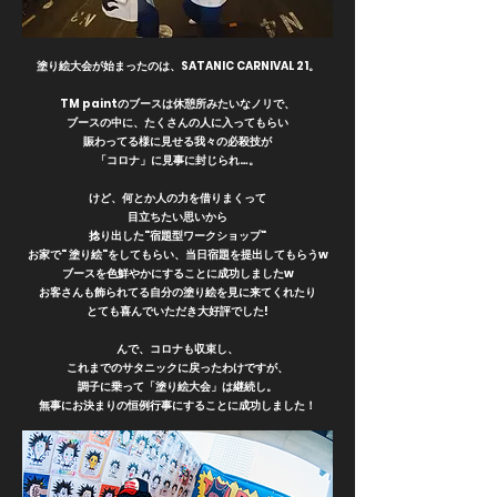
塗り絵大会が始まったのは、SATANIC CARNIVAL 21。
TM paintのブースは休憩所みたいなノリで、
ブースの中に、たくさんの人に入ってもらい
賑わってる様に見せる我々の必殺技が
「コロナ」に見事に封じられ…。
けど、何とか人の力を借りまくって
目立ちたい思いから
捻り出した"宿題型ワークショップ"
お家で" 塗り絵"をしてもらい、当日宿題を提出してもらうw
ブースを色鮮やかにすることに成功しましたw
お客さんも飾られてる自分の塗り絵を見に来てくれたり
とても喜んでいただき大好評でした!
んで、コロナも収束し、
これまでのサタニックに戻ったわけですが、
調子に乗って「塗り絵大会」は継続し。
無事にお決まりの恒例行事にすることに成功しました！