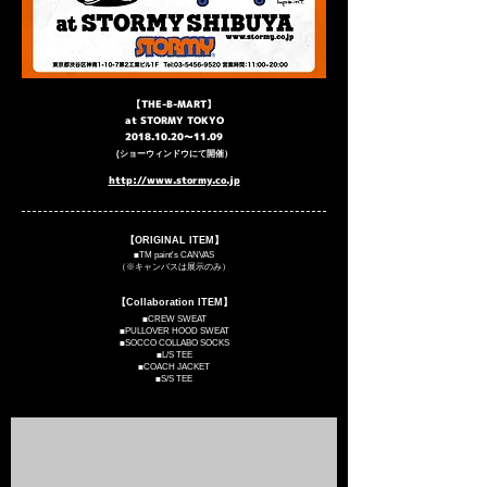
【THE-B-MART】
​at STORMY TOKYO
2018.10.20
〜11.09
​(ショーウィンドウにて開催）
http://www.stormy.co.jp
【ORIGINAL ITEM】
​■TM paint's CANVAS
​（※キャンバスは展示のみ）
【Collaboration ITEM】
​■CREW SWEAT
​■PULLOVER HOOD SWEAT
​■SOCCO COLLABO SOCKS
■L/S TEE
■COACH JACKET
​■S/S TEE